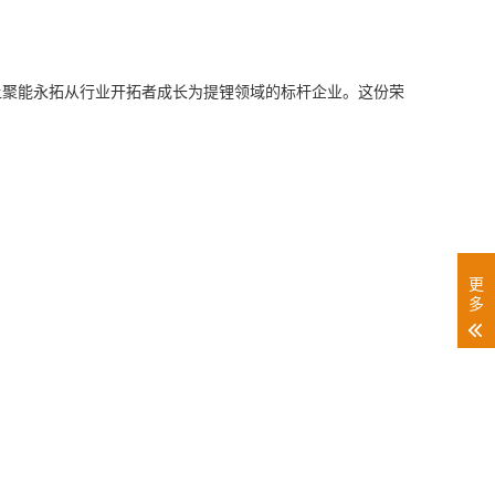
让聚能永拓从行业开拓者成长为提锂领域的标杆企业。这份荣
更
多