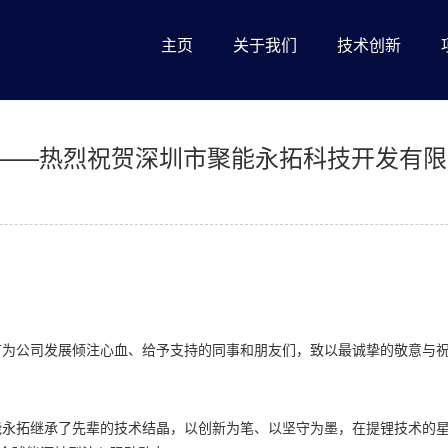
主页
关于我们
技术创新
 ——热烈祝贺深圳市聚能永拓科技开发有
有为公司发展倾注心血、给予支持的同事和朋友们，致以最诚挚的敬意与
永拓继承了先辈的技术结晶，以创新为笔、以坚守为墨，在提锂技术的星