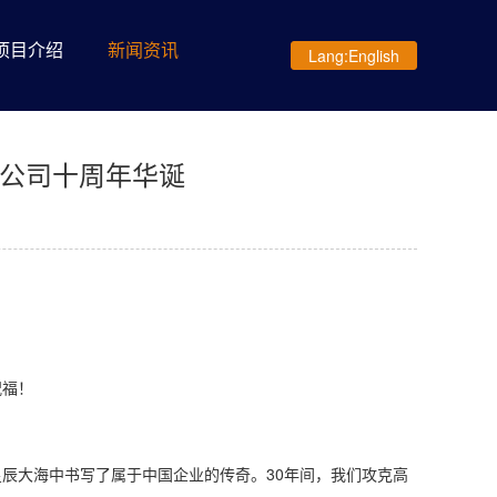
项目介绍
新闻资讯
Lang:English
限公司十周年华诞
祝福！
辰大海中书写了属于中国企业的传奇。30年间，我们攻克高