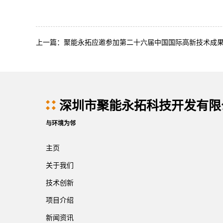
上一篇：聚能永拓应邀参加第二十六届中国国际高新技术成
深圳市聚能永拓科技开发有限
与环境为邻
主页
关于我们
技术创新
项目介绍
新闻资讯