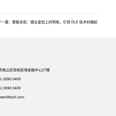
下一篇：聚能永拓：锂业皇冠上的明珠，引领 DLE 技术的崛起
市南山区恒裕前海金融中心27楼
) 2690 0409
) 2690 0409
orldtech.com